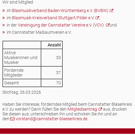
Wir sind Mitglied
im
Blasmusikverband Baden-Württemberg e.V. (BVBW)
,
im
Blasmusik-Kreisverband Stuttgart/Filder e.V.
,
in der
Vereinigung der Cannstatter Vereine e.V. (VCV)
und
im Cannstatter Maibaumverein e.V.
Anzahl
Aktive
Musikerinnen und
33
Musiker
Fördernde
37
Mitglieder
Gesamt
70
Stichtag: 26.03.2026
Haben Sie Interesse, förderndes Mitglied beim Cannstatter Bläserkreis
e.V. zu werden? Dann füllen Sie den
Mitgliedsantrag
aus, drucken
Sie diesen aus, unterschreiben ihn und schicken Sie ihn und an
den
vorstand@cannstatter-blaeserkreis.de
.